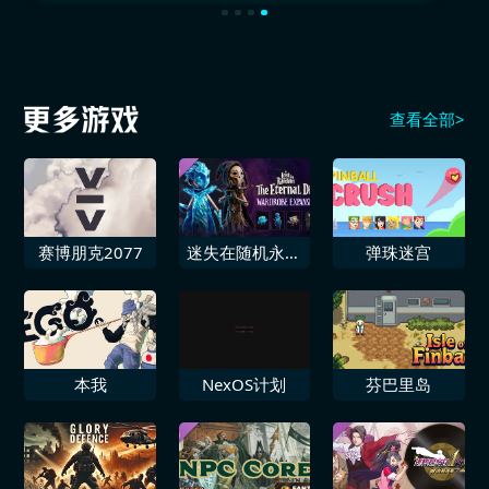
查看全部>
赛博朋克2077
迷失在随机永恒
弹珠迷宫
之骰 衣橱扩展
本我
NexOS计划
芬巴里岛