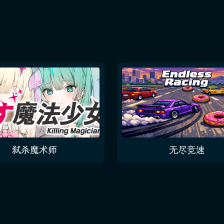
弑杀魔术师
无尽竞速