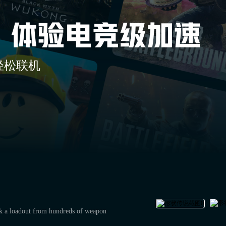
轻松联机
ick a loadout from hundreds of weapon