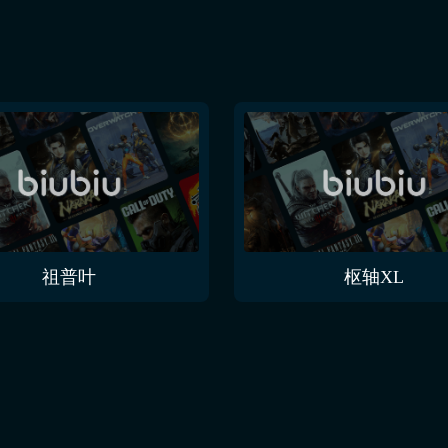
祖普叶
枢轴XL