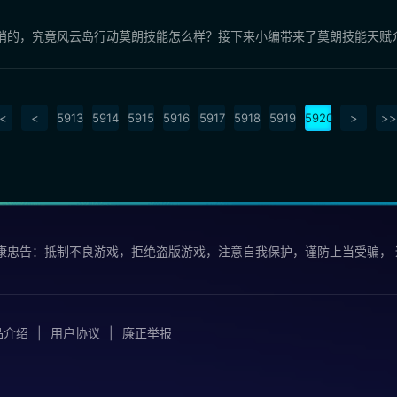
哨的，究竟风云岛行动莫朗技能怎么样？接下来小编带来了莫朗技能天赋
<
<
5913
5914
5915
5916
5917
5918
5919
5920
>
>>
康忠告：抵制不良游戏，拒绝盗版游戏，注意自我保护，谨防上当受骗，
品介绍
用户协议
廉正举报