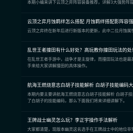
本期小编来讲下云顶之弈阵容装备推荐，详解3大强势阵
云顶之弈月蚀羁绊怎么搭配 月蚀羁绊搭配影阵容
云顶之弈终在新年后进行新版本的更新，此中二位月蚀属
乱世王者撞田有什么好处？高玩教你撞田玩法的处
在乱世王者手游中，战争才是主旋律，而撞田玩法也是最
手来给大家讲解撞田的具体操作。
航海王燃烧意志白胡子技能解析 白胡子技能编码
本期内要主要讲航海王燃烧意志白胡子技能解析 白胡子技能编码大解析。白胡子已正式发布了，而有关白胡子的技能，同样是许多人关注的1个问题。实际上在很早以前，游戏的数据包总有
了白胡子的技能编码，那么下面我们将来详细讲解下。
王牌战士幽灵怎么玩？李正宇操作手法解析
大家都清楚，现版本幽灵这名选手在王牌战士中的地位非