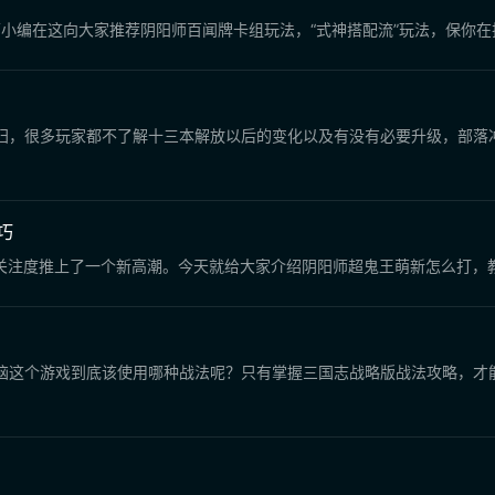
小编在这向大家推荐阴阳师百闻牌卡组玩法，“式神搭配流”玩法，保你在
归，很多玩家都不了解十三本解放以后的变化以及有没有必要升级，部落冲
巧
的关注度推上了一个新高潮。今天就给大家介绍阴阳师超鬼王萌新怎么打，
恼这个游戏到底该使用哪种战法呢？只有掌握三国志战略版战法攻略，才