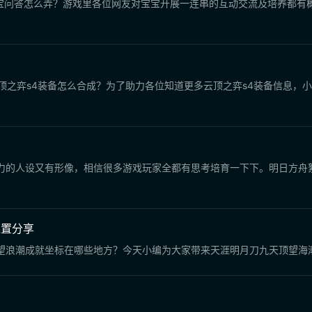
宝宝问答怎么弄？游戏里各位网友对宝宝开展一连串的互动交流及培养都有
顶之弈s4装备怎么合成？为了助力各位知道更多云顶之弈s4装备信息，
力的人设又有形像，相信很多游戏玩家全都有思考培育一下下。明日方舟
位置分享
望浪潮成就坐标在哪些地方？今天小编为大家带来天涯明月刀九天顶望海