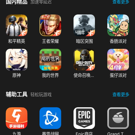
国内精品
加速零延迟
查看更多
和平精英
王者荣耀
暗区突围
香肠派对
原神
我的世界
使命召唤手游
蛋仔派对
辅助工具
轻松玩游戏
查看更多
九游
暴雪战网
Epic商店
Grand Theft Auto: iFruit