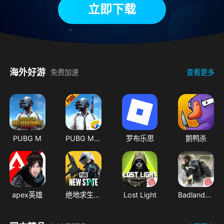
立即下载
海外好游
免费加速
查看更多
PUBG M
PUBG M测试服
罗布乐思
鹅鸭杀
apex英雄
绝地求生：未来之役
Lost Light
Badlanders